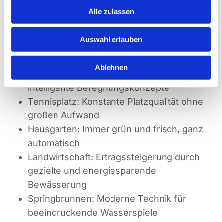
erhalten. Die Volker Pröhl GmbH deckt ein
Alle zulassen
breites Einsatzspektrum ab:
Auswahl erlauben
Sportplatz: Perfekte Spielflächen dank
effizienter Wasserversorgung
Ablehnen
Golfplatz: Gepflegte Greens durch
intelligente Beregnungskonzepte
Tennisplatz: Konstante Platzqualität ohne
großen Aufwand
Hausgarten: Immer grün und frisch, ganz
automatisch
Landwirtschaft: Ertragssteigerung durch
gezielte und energiesparende
Bewässerung
Springbrunnen: Moderne Technik für
beeindruckende Wasserspiele