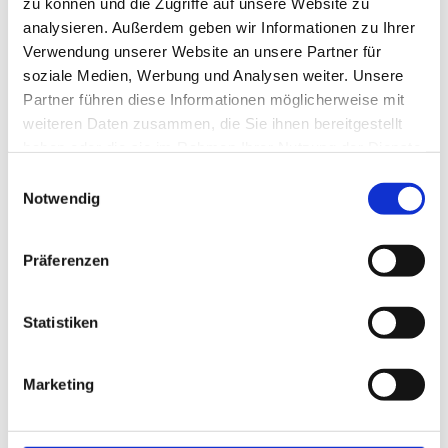
zu können und die Zugriffe auf unsere Website zu
bieten wir einen Onlineshop mit
analysieren. Außerdem geben wir Informationen zu Ihrer
Qualitätskomponenten und Ersatzteilen. So
Verwendung unserer Website an unsere Partner für
soziale Medien, Werbung und Analysen weiter. Unsere
können Sie individuelle Anpassungen an Ihrer
Partner führen diese Informationen möglicherweise mit
Beregnungsanlage bequem vornehmen. Auch
weiteren Daten zusammen, die Sie ihnen bereitgestellt
für automatische Systeme sind wir Ihr
haben oder die sie im Rahmen Ihrer Nutzung der Dienste
kompetenter Ansprechpartner im Umkreis von
gesammelt haben.
Einwilligungsauswahl
Pforzheim.
Notwendig
Präferenzen
Vielseitige Lösungen für
Statistiken
jeden Bedarf
Marketing
Uns liegt es am Herzen, dass Sie in der Region
Pforzheim die richtige Bewässerungslösung