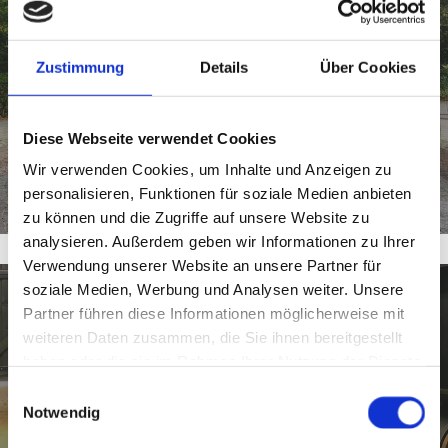
SPRINGBRUNNEN
Zustimmung
Details
Über Cookies
Für eindrucksvolle Wasserspiele mit
modernster Technik.
Diese Webseite verwendet Cookies
Springbrunnen planen
Wir verwenden Cookies, um Inhalte und Anzeigen zu
personalisieren, Funktionen für soziale Medien anbieten
zu können und die Zugriffe auf unsere Website zu
analysieren. Außerdem geben wir Informationen zu Ihrer
Verwendung unserer Website an unsere Partner für
soziale Medien, Werbung und Analysen weiter. Unsere
PUMPENTECHNIK
Partner führen diese Informationen möglicherweise mit
weiteren Daten zusammen, die Sie ihnen bereitgestellt
Zuverlässige Pumpen für jede Anwendung
haben oder die sie im Rahmen Ihrer Nutzung der Dienste
gesammelt haben.
– leistungsstark und langlebig.
Einwilligungsauswahl
Notwendig