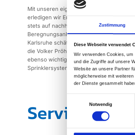
Mit unseren eigenen Grabenfräsen und E
erledigen wir Erdarbeiten besonders effiz
Zustimmung
stets auf nachhaltige Ergebnisse, sodass
Beregnungsanlage langfristig störungsfrei
Karlsruhe schätzen Kunden die ganzheitl
Diese Webseite verwendet 
die Volker Pröhl GmbH: Pumpen — Karlsru
Wir verwenden Cookies, um I
ebenso wichtig wie eine durchdachte Pl
und die Zugriffe auf unsere 
Sprinklersysteme.
Website an unsere Partner fü
möglicherweise mit weiteren
der Dienste gesammelt habe
Einwilligungsauswahl
Service für 
Notwendig