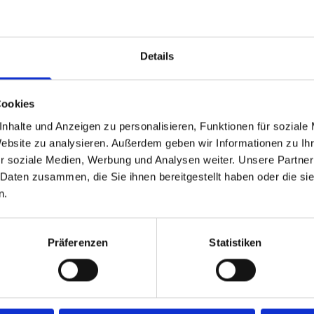
inzugspflügen
Wir bieten neben der 
ient. Dabei achten wir
umfangreiche Service
Details
 Ihre
schnelle Reparaturen 
 läuft. In der Region
immer in einwandfrei
iche Betreuung durch
Cookies
he sind für uns
nhalte und Anzeigen zu personalisieren, Funktionen für soziale
anung moderner
Website zu analysieren. Außerdem geben wir Informationen zu I
r soziale Medien, Werbung und Analysen weiter. Unsere Partner
 Daten zusammen, die Sie ihnen bereitgestellt haben oder die s
n.
jede Anwendung
Präferenzen
Statistiken