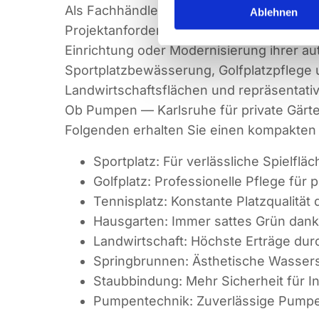
Als Fachhändler führen wir hochwertige
Ablehnen
Projektanforderungen optimal zu erfüllen
Einrichtung oder Modernisierung ihrer a
Sportplatzbewässerung, Golfplatzpflege 
Landwirtschaftsflächen und repräsentati
Ob Pumpen — Karlsruhe für private Gärten
Folgenden erhalten Sie einen kompakten 
Sportplatz: Für verlässliche Spielflä
Golfplatz: Professionelle Pflege für
Tennisplatz: Konstante Platzqualität
Hausgarten: Immer sattes Grün dank
Landwirtschaft: Höchste Erträge dur
Springbrunnen: Ästhetische Wassers
Staubbindung: Mehr Sicherheit für I
Pumpentechnik: Zuverlässige Pumpen