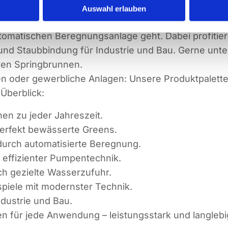
 Komponenten wie Regner, Rohre, Fittinge und ins
Auswahl erlauben
. Viele Interessenten bei Karlsruhe greifen auf uns
utomatischen Beregnungsanlage geht. Dabei profitie
und Staubbindung für Industrie und Bau. Gerne unte
ven Springbrunnen.
 oder gewerbliche Anlagen: Unsere Produktpalette d
Überblick:
chen zu jeder Jahreszeit.
 perfekt bewässerte Greens.
 durch automatisierte Beregnung.
 effizienter Pumpentechnik.
ch gezielte Wasserzufuhr.
piele mit modernster Technik.
ndustrie und Bau.
 für jede Anwendung – leistungsstark und langlebi