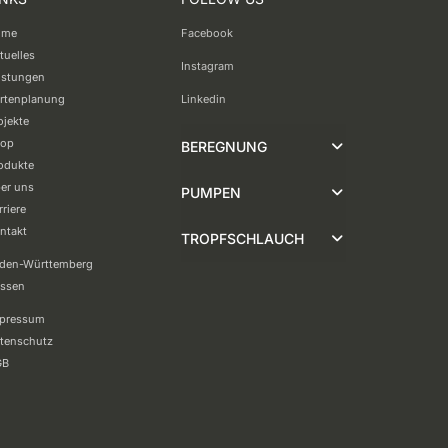
ome
Facebook
tuelles
Instagram
istungen
rtenplanung
Linkedin
ojekte
op
BEREGNUNG
odukte
er uns
PUMPEN
rriere
ntakt
TROPFSCHLAUCH
den-Württemberg
ssen
pressum
tenschutz
GB