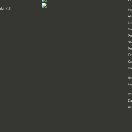
kirch
H
Ak
Le
Ga
Pr
Sh
Pr
Üb
Ka
Ko
Ba
He
Im
Da
A