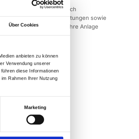
Planung und Installation auch
verträge, regelmäßige Wartungen sowie
Über Cookies
und Notdienste. So bleibt Ihre Anlage
em Zustand.
 Medien anbieten zu können
hrer Verwendung unserer
 führen diese Informationen
ie im Rahmen Ihrer Nutzung
Marketing